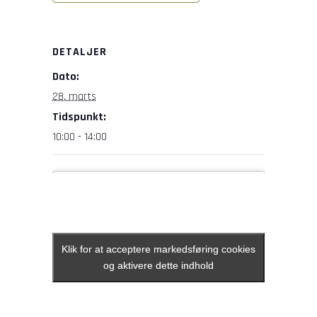
DETALJER
Dato:
28. marts
Tidspunkt:
10:00 - 14:00
Klik for at acceptere markedsføring cookies
Klik for at acceptere markedsføring cookies
og aktivere dette indhold
og aktivere dette indhold