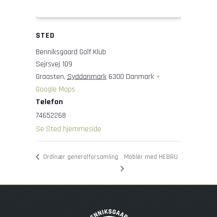
STED
Benniksgaard Golf Klub
Sejrsvej 109
Graasten
,
Syddanmark
6300
Danmark
+
Google Maps
Telefon
74652268
Se Sted hjemmeside
Ordinær generalforsamling
Møblér med HEBRU