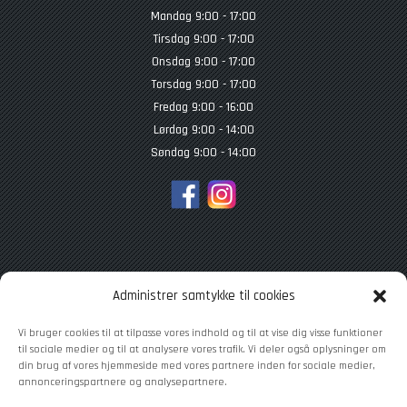
Mandag 9:00 - 17:00
Tirsdag 9:00 - 17:00
Onsdag 9:00 - 17:00
Torsdag 9:00 - 17:00
Fredag 9:00 - 16:00
Lørdag 9:00 - 14:00
Søndag 9:00 - 14:00
TILMELD NYHEDSBREV
Administrer samtykke til cookies
Vi bruger cookies til at tilpasse vores indhold og til at vise dig visse funktioner
til sociale medier og til at analysere vores trafik. Vi deler også oplysninger om
din brug af vores hjemmeside med vores partnere inden for sociale medier,
annonceringspartnere og analysepartnere.