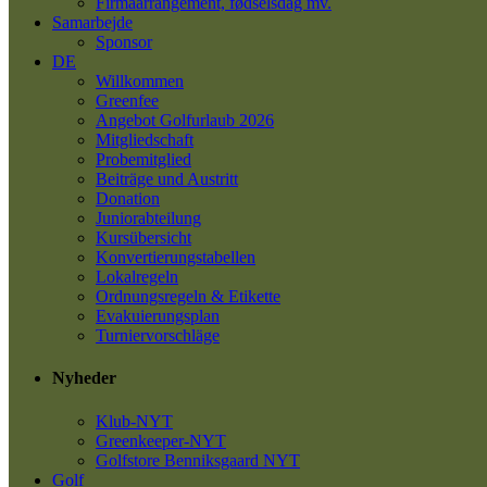
Firmaarrangement, fødselsdag mv.
Samarbejde
Sponsor
DE
Willkommen
Greenfee
Angebot Golfurlaub 2026
Mitgliedschaft
Probemitglied
Beiträge und Austritt
Donation
Juniorabteilung
Kursübersicht
Konvertierungstabellen
Lokalregeln
Ordnungsregeln & Etikette
Evakuierungsplan
Turniervorschläge
Nyheder
Klub-NYT
Greenkeeper-NYT
Golfstore Benniksgaard NYT
Golf