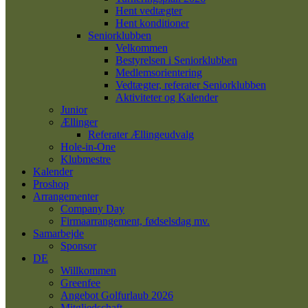
Hent vedtægter
Hent konditioner
Seniorklubben
Velkommen
Bestyrelsen i Seniorklubben
Medlemsorientering
Vedtægter, referater Seniorklubben
Aktiviteter og Kalender
Junior
Ællinger
Referater Ællingeudvalg
Hole-in-One
Klubmestre
Kalender
Proshop
Arrangementer
Company Day
Firmaarrangement, fødselsdag mv.
Samarbejde
Sponsor
DE
Willkommen
Greenfee
Angebot Golfurlaub 2026
Mitgliedschaft