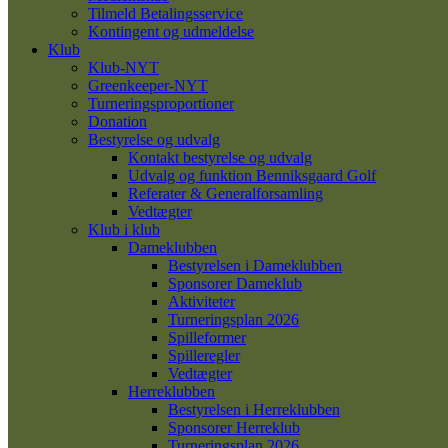
Tilmeld Betalingsservice
Kontingent og udmeldelse
Klub
Klub-NYT
Greenkeeper-NYT
Turneringsproportioner
Donation
Bestyrelse og udvalg
Kontakt bestyrelse og udvalg
Udvalg og funktion Benniksgaard Golf
Referater & Generalforsamling
Vedtægter
Klub i klub
Dameklubben
Bestyrelsen i Dameklubben
Sponsorer Dameklub
Aktiviteter
Turneringsplan 2026
Spilleformer
Spilleregler
Vedtægter
Herreklubben
Bestyrelsen i Herreklubben
Sponsorer Herreklub
Turneringsplan 2026