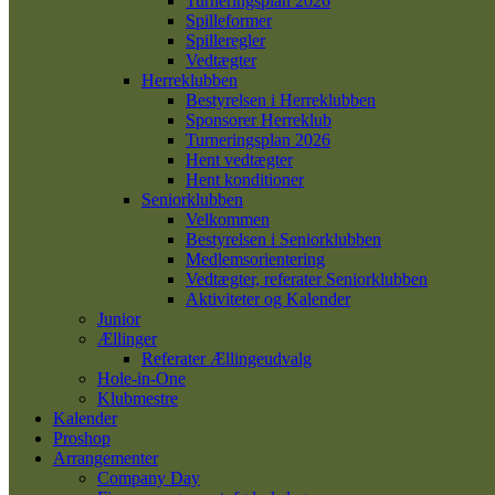
Turneringsplan 2026
Spilleformer
Spilleregler
Vedtægter
Herreklubben
Bestyrelsen i Herreklubben
Sponsorer Herreklub
Turneringsplan 2026
Hent vedtægter
Hent konditioner
Seniorklubben
Velkommen
Bestyrelsen i Seniorklubben
Medlemsorientering
Vedtægter, referater Seniorklubben
Aktiviteter og Kalender
Junior
Ællinger
Referater Ællingeudvalg
Hole-in-One
Klubmestre
Kalender
Proshop
Arrangementer
Company Day