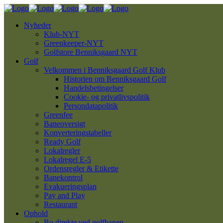
Nyheder
Klub-NYT
Greenkeeper-NYT
Golfstore Benniksgaard NYT
Golf
Velkommen i Benniksgaard Golf Klub
Historien om Benniksgaard Golf
Handelsbetingelser
Cookie- og privatlivspolitik
Persondatapolitik
Greenfee
Baneoversigt
Konverteringstabeller
Ready Golf
Lokalregler
Lokalregel E-5
Ordensregler & Etikette
Banekontrol
Evakueringsplan
Pay and Play
Restaurant
Ophold
Bo direkte ved golfbanen