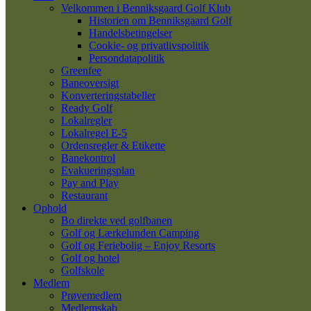
Velkommen i Benniksgaard Golf Klub
Historien om Benniksgaard Golf
Handelsbetingelser
Cookie- og privatlivspolitik
Persondatapolitik
Greenfee
Baneoversigt
Konverteringstabeller
Ready Golf
Lokalregler
Lokalregel E-5
Ordensregler & Etikette
Banekontrol
Evakueringsplan
Pay and Play
Restaurant
Ophold
Bo direkte ved golfbanen
Golf og Lærkelunden Camping
Golf og Feriebolig – Enjoy Resorts
Golf og hotel
Golfskole
Medlem
Prøvemedlem
Medlemskab