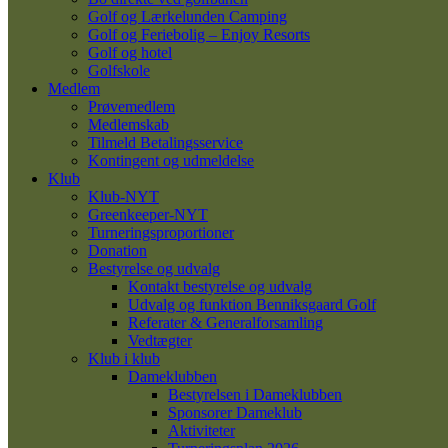
Golf og Lærkelunden Camping
Golf og Feriebolig – Enjoy Resorts
Golf og hotel
Golfskole
Medlem
Prøvemedlem
Medlemskab
Tilmeld Betalingsservice
Kontingent og udmeldelse
Klub
Klub-NYT
Greenkeeper-NYT
Turneringsproportioner
Donation
Bestyrelse og udvalg
Kontakt bestyrelse og udvalg
Udvalg og funktion Benniksgaard Golf
Referater & Generalforsamling
Vedtægter
Klub i klub
Dameklubben
Bestyrelsen i Dameklubben
Sponsorer Dameklub
Aktiviteter