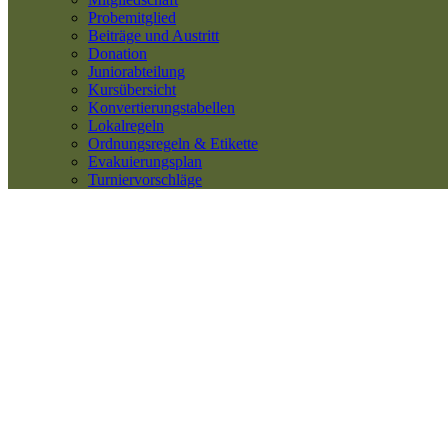
Probemitglied
Beiträge und Austritt
Donation
Juniorabteilung
Kursübersicht
Konvertierungstabellen
Lokalregeln
Ordnungsregeln & Etikette
Evakuierungsplan
Turniervorschläge